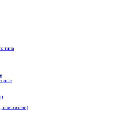
го типа
е
ерные
ы)
, очистители)