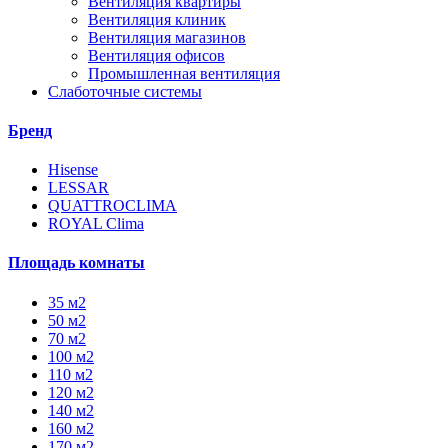
Вентиляция квартиры
Вентиляция клиник
Вентиляция магазинов
Вентиляция офисов
Промышленная вентиляция
Слаботочные системы
Бренд
Hisense
LESSAR
QUATTROCLIMA
ROYAL Clima
Площадь комнаты
35 м2
50 м2
70 м2
100 м2
110 м2
120 м2
140 м2
160 м2
170 м2