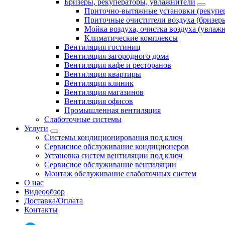
Бризеры, рекуператоры, увлажнители
Приточно-вытяжные установки (рекупе
Приточные очистители воздуха (бризер
Мойка воздуха, очистка воздуха (увлаж
Климатические комплексы
Вентиляция гостиниц
Вентиляция загородного дома
Вентиляция кафе и ресторанов
Вентиляция квартиры
Вентиляция клиник
Вентиляция магазинов
Вентиляция офисов
Промышленная вентиляция
Слаботочные системы
Услуги
Системы кондиционирования под ключ
Сервисное обслуживание кондиционеров
Установка систем вентиляции под ключ
Сервисное обслуживание вентиляции
Монтаж обслуживание слаботочных систем
О нас
Видеообзор
Доставка/Оплата
Контакты