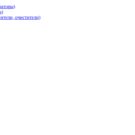
раторы)
ы)
нители, очистители)