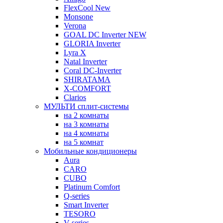
FlexCool New
Monsone
Verona
GOAL DC Inverter NEW
GLORIA Inverter
Lyra X
Natal Inverter
Coral DC-Inverter
SHIRATAMA
X-COMFORT
Clarios
МУЛЬТИ сплит-системы
на 2 комнаты
на 3 комнаты
на 4 комнаты
на 5 комнат
Мобильные кондиционеры
Aura
CARO
CUBO
Platinum Comfort
Q-series
Smart Inverter
TESORO
V-series