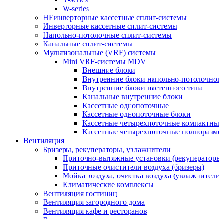
W-series
НЕинверторные кассетные сплит-системы
Инверторные кассетные сплит-системы
Напольно-потолочные сплит-системы
Канальные сплит-системы
Мультизональные (VRF) системы
Mini VRF-системы MDV
Внешние блоки
Внутренние блоки напольно-потолочно
Внутренние блоки настенного типа
Канальные внутренние блоки
Кассетные однопоточные
Кассетные однопоточные блоки
Кассетные четырехпоточные компактны
Кассетные четырехпоточные полноразм
Вентиляция
Бризеры, рекуператоры, увлажнители
Приточно-вытяжные установки (рекуператор
Приточные очистители воздуха (бризеры)
Мойка воздуха, очистка воздуха (увлажнители
Климатические комплексы
Вентиляция гостиниц
Вентиляция загородного дома
Вентиляция кафе и ресторанов