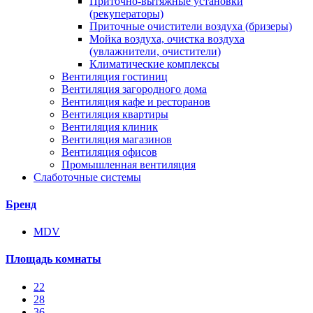
Приточно-вытяжные установки
(рекуператоры)
Приточные очистители воздуха (бризеры)
Мойка воздуха, очистка воздуха
(увлажнители, очистители)
Климатические комплексы
Вентиляция гостиниц
Вентиляция загородного дома
Вентиляция кафе и ресторанов
Вентиляция квартиры
Вентиляция клиник
Вентиляция магазинов
Вентиляция офисов
Промышленная вентиляция
Слаботочные системы
Бренд
MDV
Площадь комнаты
22
28
36