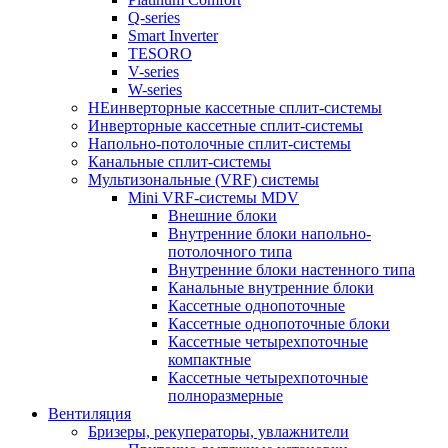
Q-series
Smart Inverter
TESORO
V-series
W-series
НЕинверторные кассетные сплит-системы
Инверторные кассетные сплит-системы
Напольно-потолочные сплит-системы
Канальные сплит-системы
Мультизональные (VRF) системы
Mini VRF-системы MDV
Внешние блоки
Внутренние блоки напольно-
потолочного типа
Внутренние блоки настенного типа
Канальные внутренние блоки
Кассетные однопоточные
Кассетные однопоточные блоки
Кассетные четырехпоточные
компактные
Кассетные четырехпоточные
полноразмерные
Вентиляция
Бризеры, рекуператоры, увлажнители