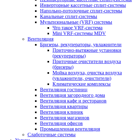
Инверторные кассетные сплит-системы
Напольно-потолочные сплит-системы
Канальные сплит-системы
Мультизональные (VRF) системы
Что такое VRF-система
Mini VRF-системы MDV
Вентиляция
Бризеры, рекуператоры, увлажнители
Приточно-вытяжные установки
(рекуператоры)
Приточные очистители воздуха
(бризеры)
Мойка воздуха, очистка воздуха
(увлажнители, очистители)
Климатические комплексы
Вентиляция гостиниц
Вентиляция загородного дома
Вентиляция кафе и ресторанов
Вентиляция квартиры
Вентиляция клиник
Вентиляция магазинов
Вентиляция офисов
Промышленная вентиляция
Слаботочные системы