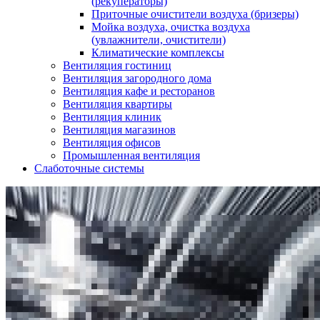
(рекуператоры)
Приточные очистители воздуха (бризеры)
Мойка воздуха, очистка воздуха
(увлажнители, очистители)
Климатические комплексы
Вентиляция гостиниц
Вентиляция загородного дома
Вентиляция кафе и ресторанов
Вентиляция квартиры
Вентиляция клиник
Вентиляция магазинов
Вентиляция офисов
Промышленная вентиляция
Слаботочные системы