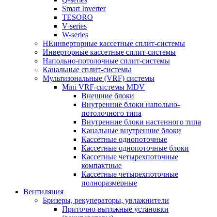
Smart Inverter
TESORO
V-series
W-series
НЕинверторные кассетные сплит-системы
Инверторные кассетные сплит-системы
Напольно-потолочные сплит-системы
Канальные сплит-системы
Мультизональные (VRF) системы
Mini VRF-системы MDV
Внешние блоки
Внутренние блоки напольно-
потолочного типа
Внутренние блоки настенного типа
Канальные внутренние блоки
Кассетные однопоточные
Кассетные однопоточные блоки
Кассетные четырехпоточные
компактные
Кассетные четырехпоточные
полноразмерные
Вентиляция
Бризеры, рекуператоры, увлажнители
Приточно-вытяжные установки