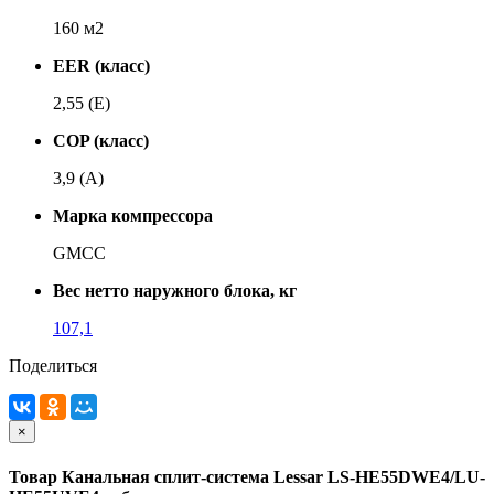
160 м2
EER (класс)
2,55 (E)
COP (класс)
3,9 (A)
Марка компрессора
GMCC
Вес нетто наружного блока, кг
107,1
Поделиться
×
Товар Канальная сплит-система Lessar LS-HE55DWE4/LU-