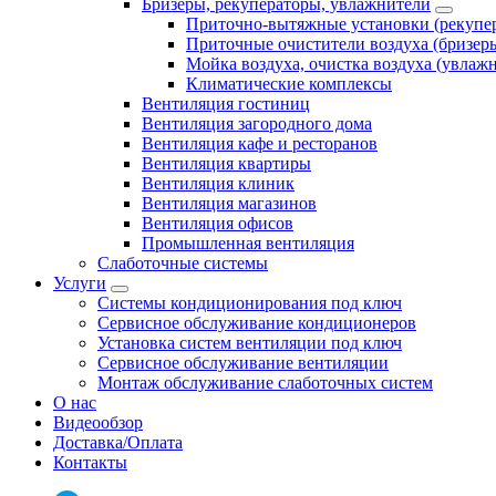
Бризеры, рекуператоры, увлажнители
Приточно-вытяжные установки (рекупе
Приточные очистители воздуха (бризер
Мойка воздуха, очистка воздуха (увлаж
Климатические комплексы
Вентиляция гостиниц
Вентиляция загородного дома
Вентиляция кафе и ресторанов
Вентиляция квартиры
Вентиляция клиник
Вентиляция магазинов
Вентиляция офисов
Промышленная вентиляция
Слаботочные системы
Услуги
Системы кондиционирования под ключ
Сервисное обслуживание кондиционеров
Установка систем вентиляции под ключ
Сервисное обслуживание вентиляции
Монтаж обслуживание слаботочных систем
О нас
Видеообзор
Доставка/Оплата
Контакты