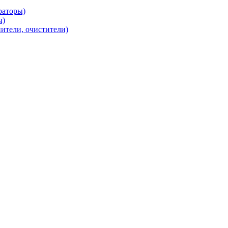
раторы)
ы)
нители, очистители)