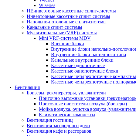
W-series
НЕинверторные кассетные сплит-системы
Инверторные кассетные сплит-системы
Напольно-потолочные сплит-системы
Канальные сплит-системы
Мультизональные (VRF) системы
Mini VRF-системы MDV
Внешние блоки
Внутренние блоки напольно-потолочно
Внутренние блоки настенного типа
Канальные внутренние блоки
Кассетные однопоточные
Кассетные однопоточные блоки
Кассетные четырехпоточные компактны
Кассетные четырехпоточные полноразм
Вентиляция
Бризеры, рекуператоры, увлажнители
Приточно-вытяжные установки (рекуператор
Приточные очистители воздуха (бризеры)
Мойка воздуха, очистка воздуха (увлажнители
Климатические комплексы
Вентиляция гостиниц
Вентиляция загородного дома
Вентиляция кафе и ресторанов