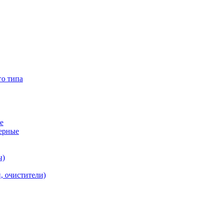
го типа
е
ерные
ы)
, очистители)