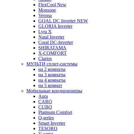
FlexCool New
Monsone
Verona
GOAL DC Inverter NEW
GLORIA Inverter
Lyra X
Natal Inverter
Coral DC-Inverter
SHIRATAMA
X-COMFORT
Clarios
МУЛЬТИ сплит-системы
на 2 комнаты
на 3 комнаты
на 4 комнаты
на 5 комнат
Мобильные кондиционеры
Aura
CARO
CUBO
Platinum Comfort
Q-series
Smart Inverter
TESORO
V-series