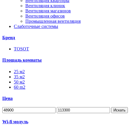
Вентиляция квартиры
Вентиляция клиник
Вентиляция магазинов
Вентиляция офисов
Промышленная вентиляция
Слаботочные системы
Бренд
TOSOT
Площадь комнаты
25 м2
35 м2
50 м2
60 m2
Цена
Искать
Wi-fi модуль