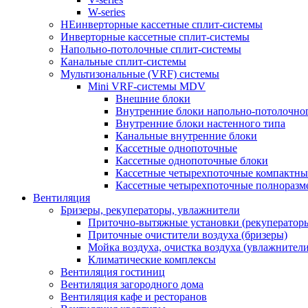
W-series
НЕинверторные кассетные сплит-системы
Инверторные кассетные сплит-системы
Напольно-потолочные сплит-системы
Канальные сплит-системы
Мультизональные (VRF) системы
Mini VRF-системы MDV
Внешние блоки
Внутренние блоки напольно-потолочно
Внутренние блоки настенного типа
Канальные внутренние блоки
Кассетные однопоточные
Кассетные однопоточные блоки
Кассетные четырехпоточные компактны
Кассетные четырехпоточные полноразм
Вентиляция
Бризеры, рекуператоры, увлажнители
Приточно-вытяжные установки (рекуператор
Приточные очистители воздуха (бризеры)
Мойка воздуха, очистка воздуха (увлажнители
Климатические комплексы
Вентиляция гостиниц
Вентиляция загородного дома
Вентиляция кафе и ресторанов