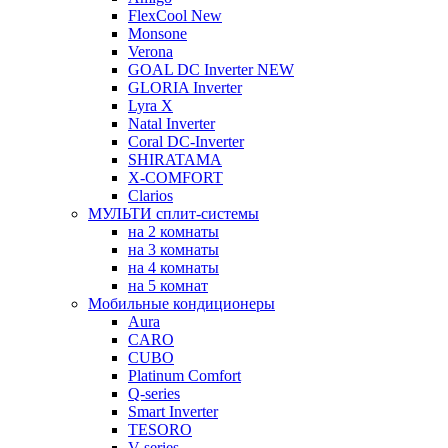
FlexCool New
Monsone
Verona
GOAL DC Inverter NEW
GLORIA Inverter
Lyra X
Natal Inverter
Coral DC-Inverter
SHIRATAMA
X-COMFORT
Clarios
МУЛЬТИ сплит-системы
на 2 комнаты
на 3 комнаты
на 4 комнаты
на 5 комнат
Мобильные кондиционеры
Aura
CARO
CUBO
Platinum Comfort
Q-series
Smart Inverter
TESORO
V-series