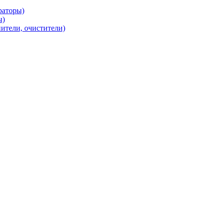
раторы)
ы)
нители, очистители)