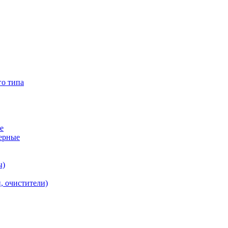
го типа
е
ерные
ы)
, очистители)