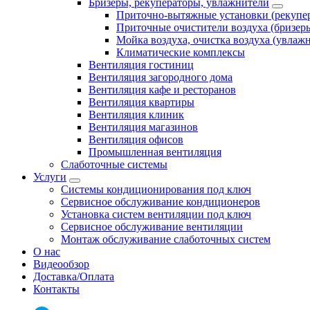
Бризеры, рекуператоры, увлажнители
Приточно-вытяжные установки (рекупе
Приточные очистители воздуха (бризер
Мойка воздуха, очистка воздуха (увлаж
Климатические комплексы
Вентиляция гостиниц
Вентиляция загородного дома
Вентиляция кафе и ресторанов
Вентиляция квартиры
Вентиляция клиник
Вентиляция магазинов
Вентиляция офисов
Промышленная вентиляция
Слаботочные системы
Услуги
Системы кондиционирования под ключ
Сервисное обслуживание кондиционеров
Установка систем вентиляции под ключ
Сервисное обслуживание вентиляции
Монтаж обслуживание слаботочных систем
О нас
Видеообзор
Доставка/Оплата
Контакты