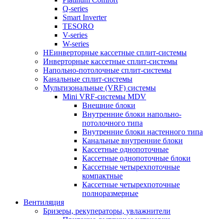
Q-series
Smart Inverter
TESORO
V-series
W-series
НЕинверторные кассетные сплит-системы
Инверторные кассетные сплит-системы
Напольно-потолочные сплит-системы
Канальные сплит-системы
Мультизональные (VRF) системы
Mini VRF-системы MDV
Внешние блоки
Внутренние блоки напольно-
потолочного типа
Внутренние блоки настенного типа
Канальные внутренние блоки
Кассетные однопоточные
Кассетные однопоточные блоки
Кассетные четырехпоточные
компактные
Кассетные четырехпоточные
полноразмерные
Вентиляция
Бризеры, рекуператоры, увлажнители