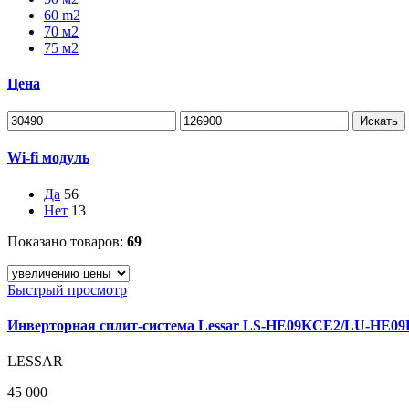
60 m2
70 м2
75 м2
Цена
Искать
Wi-fi модуль
Да
56
Нет
13
Показано товаров:
69
Быстрый просмотр
Инверторная сплит-система Lessar LS-HE09KCE2/LU-HE0
LESSAR
45 000