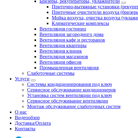
Бризеры, рекуператоры, увлажнители
Приточно-вытяжные установки (рекупе
Приточные очистители воздуха (бризер
Мойка воздуха, очистка воздуха (увлаж
Климатические комплексы
Вентиляция гостиниц
Вентиляция загородного дома
Вентиляция кафе и ресторанов
Вентиляция квартиры
Вентиляция клиник
Вентиляция магазинов
Вентиляция офисов
Промышленная вентиляция
Слаботочные системы
Услуги
Системы кондиционирования под ключ
Сервисное обслуживание кондиционеров
Установка систем вентиляции под ключ
Сервисное обслуживание вентиляции
Монтаж обслуживание слаботочных систем
О нас
Видеообзор
Доставка/Оплата
Контакты