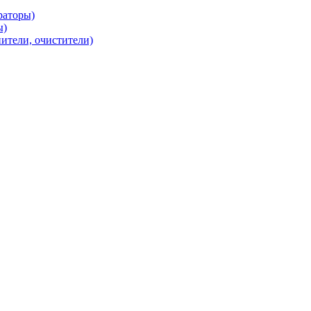
раторы)
ы)
нители, очистители)