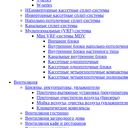
W-series
НЕинверторные кассетные сплит-системы
Инверторные кассетные сплит-системы
Напольно-потолочные сплит-системы
Канальные сплит-системы
Мультизональные (VRF) системы
Mini VRF-системы MDV
Внешние блоки
Внутренние блоки напольно-потолочно
Внутренние блоки настенного типа
Канальные внутренние блоки
Кассетные однопоточные
Кассетные однопоточные блоки
Кассетные четырехпоточные компактны
Кассетные четырехпоточные полноразм
Вентиляция
Бризеры, рекуператоры, увлажнители
Приточно-вытяжные установки (рекуператор
Приточные очистители воздуха (бризеры)
Мойка воздуха, очистка воздуха (увлажнители
Климатические комплексы
Вентиляция гостиниц
Вентиляция загородного дома
Вентиляция кафе и ресторанов