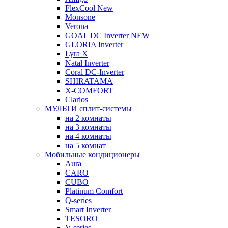
FlexCool New
Monsone
Verona
GOAL DC Inverter NEW
GLORIA Inverter
Lyra X
Natal Inverter
Coral DC-Inverter
SHIRATAMA
X-COMFORT
Clarios
МУЛЬТИ сплит-системы
на 2 комнаты
на 3 комнаты
на 4 комнаты
на 5 комнат
Мобильные кондиционеры
Aura
CARO
CUBO
Platinum Comfort
Q-series
Smart Inverter
TESORO
V-series