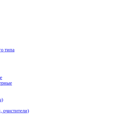
го типа
е
ерные
ы)
, очистители)