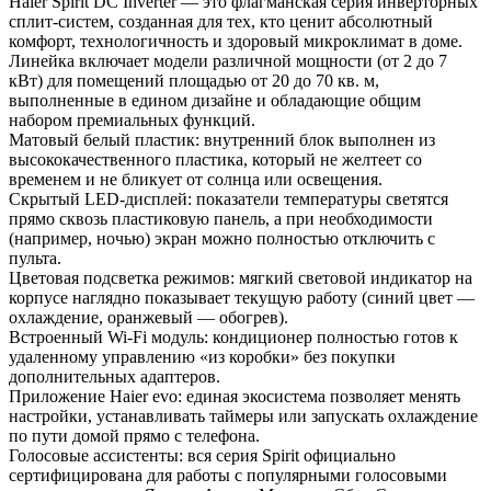
Haier Spirit DC Inverter — это флагманская серия инверторных
сплит-систем, созданная для тех, кто ценит абсолютный
комфорт, технологичность и здоровый микроклимат в доме.
Линейка включает модели различной мощности (от 2 до 7
кВт) для помещений площадью от 20 до 70 кв. м,
выполненные в едином дизайне и обладающие общим
набором премиальных функций.
Матовый белый пластик: внутренний блок выполнен из
высококачественного пластика, который не желтеет со
временем и не бликует от солнца или освещения.
Скрытый LED-дисплей: показатели температуры светятся
прямо сквозь пластиковую панель, а при необходимости
(например, ночью) экран можно полностью отключить с
пульта.
Цветовая подсветка режимов: мягкий световой индикатор на
корпусе наглядно показывает текущую работу (синий цвет —
охлаждение, оранжевый — обогрев).
Встроенный Wi-Fi модуль: кондиционер полностью готов к
удаленному управлению «из коробки» без покупки
дополнительных адаптеров.
Приложение Haier evo: единая экосистема позволяет менять
настройки, устанавливать таймеры или запускать охлаждение
по пути домой прямо с телефона.
Голосовые ассистенты: вся серия Spirit официально
сертифицирована для работы с популярными голосовыми