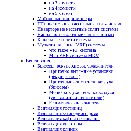
на 3 комнаты
на 4 комнаты
на 5 комнат
Мобильные кондиционеры
НЕинверторные кассетные сплит-системы
Инверторные кассетные сплит-системы
Напольно-потолочные сплит-системы
Канальные сплит-системы
Мультизональные (VRF) системы
Что такое VRF-система
Mini VRF-системы MDV
Вентиляция
Бризеры, рекуператоры, увлажнители
Приточно-вытяжные установки
(рекуператоры)
Приточные очистители воздуха
(бризеры)
Мойка воздуха, очистка воздуха
(увлажнители, очистители)
Климатические комплексы
Вентиляция гостиниц
Вентиляция загородного дома
Вентиляция кафе и ресторанов
Вентиляция квартиры
Вентиляция клиник