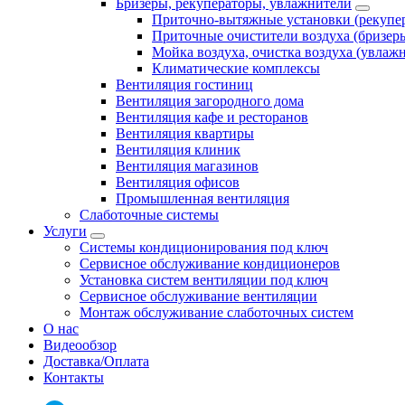
Бризеры, рекуператоры, увлажнители
Приточно-вытяжные установки (рекупе
Приточные очистители воздуха (бризер
Мойка воздуха, очистка воздуха (увлаж
Климатические комплексы
Вентиляция гостиниц
Вентиляция загородного дома
Вентиляция кафе и ресторанов
Вентиляция квартиры
Вентиляция клиник
Вентиляция магазинов
Вентиляция офисов
Промышленная вентиляция
Слаботочные системы
Услуги
Системы кондиционирования под ключ
Сервисное обслуживание кондиционеров
Установка систем вентиляции под ключ
Сервисное обслуживание вентиляции
Монтаж обслуживание слаботочных систем
О нас
Видеообзор
Доставка/Оплата
Контакты