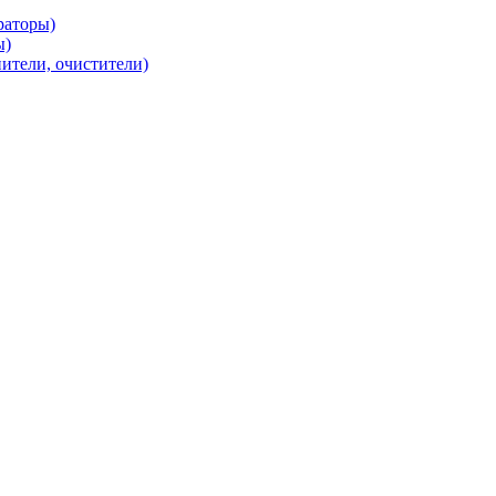
раторы)
ы)
нители, очистители)