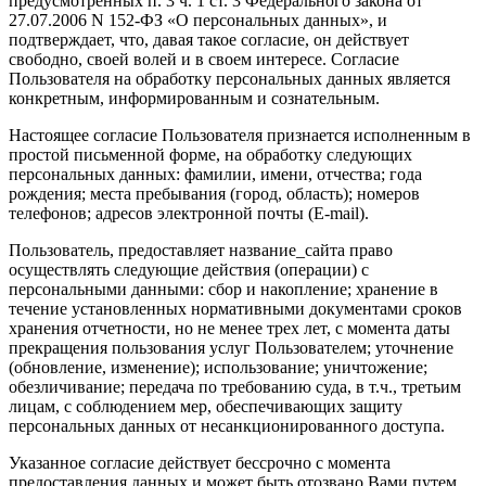
предусмотренных п. 3 ч. 1 ст. 3 Федерального закона от
27.07.2006 N 152-ФЗ «О персональных данных», и
подтверждает, что, давая такое согласие, он действует
свободно, своей волей и в своем интересе. Согласие
Пользователя на обработку персональных данных является
конкретным, информированным и сознательным.
Настоящее согласие Пользователя признается исполненным в
простой письменной форме, на обработку следующих
персональных данных: фамилии, имени, отчества; года
рождения; места пребывания (город, область); номеров
телефонов; адресов электронной почты (E-mail).
Пользователь, предоставляет название_сайта право
осуществлять следующие действия (операции) с
персональными данными: сбор и накопление; хранение в
течение установленных нормативными документами сроков
хранения отчетности, но не менее трех лет, с момента даты
прекращения пользования услуг Пользователем; уточнение
(обновление, изменение); использование; уничтожение;
обезличивание; передача по требованию суда, в т.ч., третьим
лицам, с соблюдением мер, обеспечивающих защиту
персональных данных от несанкционированного доступа.
Указанное согласие действует бессрочно с момента
предоставления данных и может быть отозвано Вами путем