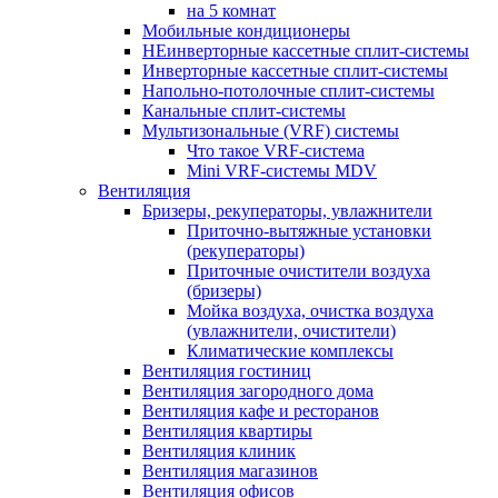
на 5 комнат
Мобильные кондиционеры
НЕинверторные кассетные сплит-системы
Инверторные кассетные сплит-системы
Напольно-потолочные сплит-системы
Канальные сплит-системы
Мультизональные (VRF) системы
Что такое VRF-система
Mini VRF-системы MDV
Вентиляция
Бризеры, рекуператоры, увлажнители
Приточно-вытяжные установки
(рекуператоры)
Приточные очистители воздуха
(бризеры)
Мойка воздуха, очистка воздуха
(увлажнители, очистители)
Климатические комплексы
Вентиляция гостиниц
Вентиляция загородного дома
Вентиляция кафе и ресторанов
Вентиляция квартиры
Вентиляция клиник
Вентиляция магазинов
Вентиляция офисов