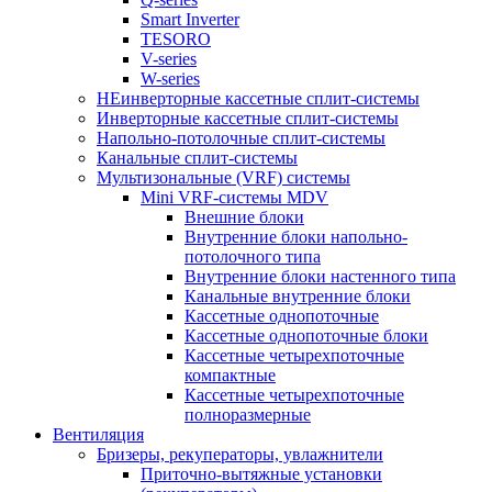
Smart Inverter
TESORO
V-series
W-series
НЕинверторные кассетные сплит-системы
Инверторные кассетные сплит-системы
Напольно-потолочные сплит-системы
Канальные сплит-системы
Мультизональные (VRF) системы
Mini VRF-системы MDV
Внешние блоки
Внутренние блоки напольно-
потолочного типа
Внутренние блоки настенного типа
Канальные внутренние блоки
Кассетные однопоточные
Кассетные однопоточные блоки
Кассетные четырехпоточные
компактные
Кассетные четырехпоточные
полноразмерные
Вентиляция
Бризеры, рекуператоры, увлажнители
Приточно-вытяжные установки