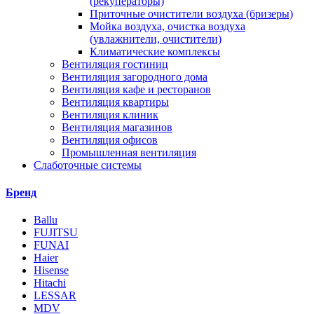
(рекуператоры)
Приточные очистители воздуха (бризеры)
Мойка воздуха, очистка воздуха
(увлажнители, очистители)
Климатические комплексы
Вентиляция гостиниц
Вентиляция загородного дома
Вентиляция кафе и ресторанов
Вентиляция квартиры
Вентиляция клиник
Вентиляция магазинов
Вентиляция офисов
Промышленная вентиляция
Слаботочные системы
Бренд
Ballu
FUJITSU
FUNAI
Haier
Hisense
Hitachi
LESSAR
MDV