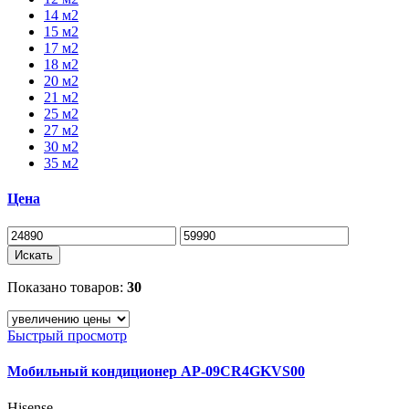
14 м2
15 м2
17 м2
18 м2
20 м2
21 м2
25 м2
27 м2
30 м2
35 м2
Цена
Искать
Показано товаров:
30
Быстрый просмотр
Мобильный кондиционер AP-09CR4GKVS00
Hisense