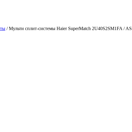
аты
/
Мульти сплит-системы Haier SuperMatch 2U40S2SM1FA / A