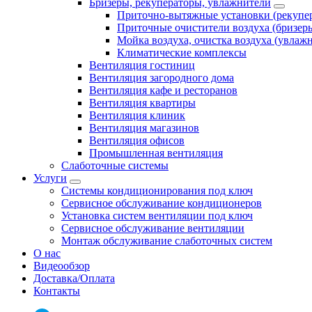
Бризеры, рекуператоры, увлажнители
Приточно-вытяжные установки (рекупе
Приточные очистители воздуха (бризер
Мойка воздуха, очистка воздуха (увлаж
Климатические комплексы
Вентиляция гостиниц
Вентиляция загородного дома
Вентиляция кафе и ресторанов
Вентиляция квартиры
Вентиляция клиник
Вентиляция магазинов
Вентиляция офисов
Промышленная вентиляция
Слаботочные системы
Услуги
Системы кондиционирования под ключ
Сервисное обслуживание кондиционеров
Установка систем вентиляции под ключ
Сервисное обслуживание вентиляции
Монтаж обслуживание слаботочных систем
О нас
Видеообзор
Доставка/Оплата
Контакты