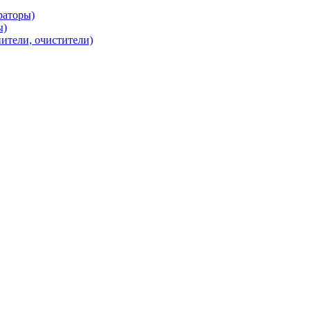
раторы)
ы)
нители, очистители)