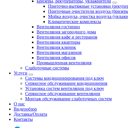
Бризеры, рекуператоры, увлажнители
Приточно-вытяжные установки (рекупе
Приточные очистители воздуха (бризер
Мойка воздуха, очистка воздуха (увлаж
Климатические комплексы
Вентиляция гостиниц
Вентиляция загородного дома
Вентиляция кафе и ресторанов
Вентиляция квартиры
Вентиляция клиник
Вентиляция магазинов
Вентиляция офисов
Промышленная вентиляция
Слаботочные системы
Услуги
Системы кондиционирования под ключ
Сервисное обслуживание кондиционеров
Установка систем вентиляции под ключ
Сервисное обслуживание вентиляции
Монтаж обслуживание слаботочных систем
О нас
Видеообзор
Доставка/Оплата
Контакты