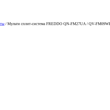
аты
/
Мульти сплит-система FREDDO QN-FM27UA / QV-FM09WB 