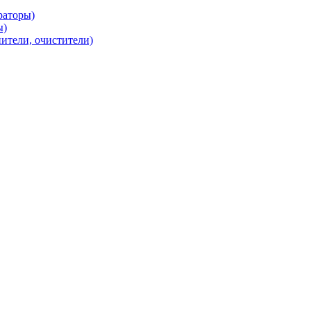
раторы)
ы)
нители, очистители)