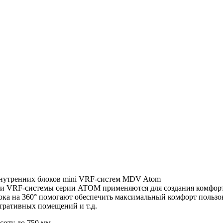
нутренних блоков mini VRF-систем MDV Atom
ки VRF-системы серии ATOM применяются для создания комфор
тока на 360° помогают обеспечить максимальный комфорт польз
стративных помещений и т.д.
оту до 750 мм.