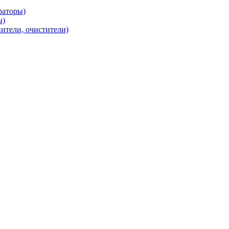
раторы)
ы)
нители, очистители)