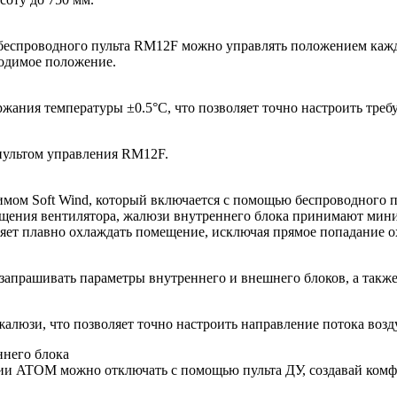
еспроводного пульта RM12F можно управлять положением каждо
одимое положение.
ания температуры ±0.5°С, что позволяет точно настроить треб
пультом управления RM12F.
м Soft Wind, который включается с помощью беспроводного пу
ращения вентилятора, жалюзи внутреннего блока принимают мин
оляет плавно охлаждать помещение, исключая прямое попадание о
апрашивать параметры внутреннего и внешнего блоков, а также
люзи, что позволяет точно настроить направление потока возд
ннего блока
ии ATOM можно отключать с помощью пульта ДУ, создавай комфо