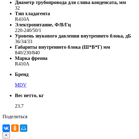
Диаметр трубопровода для слива конденсата, мм
32
Тип хладагента
R410A
Электропитание, Ф/В/Гц
220-240/50/1
Уровень звукового давления внутреннего блока, дБ
36/34/33
Габариты внутреннего блока (Ш*В*Г) мм
840/230/840
Марка фреона
R410A
Бренд
MDV
Вес нетто, кг
23.7
Поделиться
×