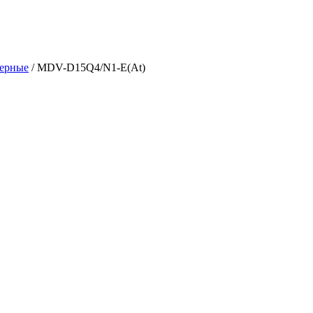
мерные
/
MDV-D15Q4/N1-E(At)