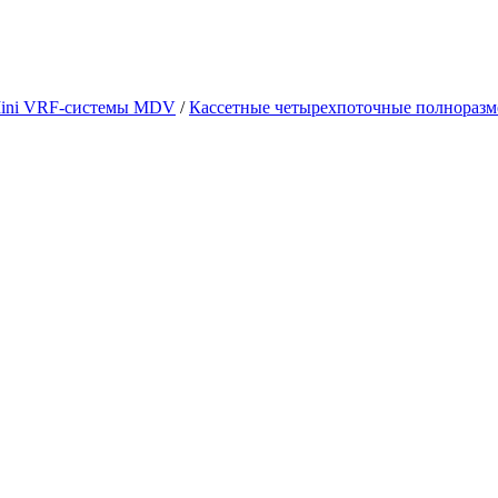
ini VRF-системы MDV
/
Кассетные четырехпоточные полнораз