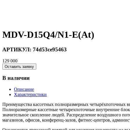
MDV-D15Q4/N1-E(At)
АРТИКУЛ:
74d53ce95463
129 000
Оставить заявку
В наличии
Описание
Характеристики
Преимущества кассетных полноразмерных четырёхпоточных в
Полноразмерные кассетные четырехпоточные внутренние бло
значительное скопление людей. Распределение воздушного по
магазинов, офисов, конференц-залов, фитнес-центров, админи
Оснащаются дренажной помпой для удаления конденсата на выс