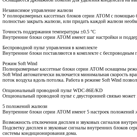
Независимое управление жалюзи
У полноразмерных кассетных блоков серии ATOM с помощью б
полностью закрыть жалюзи, или придать каждой жалюзи необх
Точность поддержания температуры ±0.5 °C
Внутренние блоки серии ATOM имеют шаг настройки и поддерж
Беспроводной пульт управления в комплекте
Внутренние блоки поставляются в комплекте с беспроводным 
Режим Soft Wind
Полноразмерные кассетные блоки серии ATOM оснащены режимо
Soft Wind автоматически включается минимальная скорость в
поток воздуха вдоль потолка. Работа в режиме Soft Wind позв
Опциональный проводной пульт WDC-86E/KD
Опциональный проводной пульт с двусторонней связью может з
5 положений жалюзи
Внутренние блоки серии ATOM имеют 5 настроек положений жа
Возможность отключения дисплея и звуковых сигналов внутре
Подсветку дисплея и звуковые сигналы внутренних блоков сер
системы кондиционирования дома.