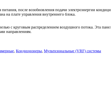
я питания, после возобновления подачи электроэнергии кондиц
на на плате управления внутреннего блока.
елью с круговым распределением воздушного потока. Эта панел
ьми направлениям.
азмерные
,
Кондиционеры
,
Мультизональные (VRF) системы