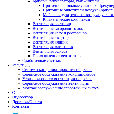
Бризеры, рекуператоры, увлажнители
Приточно-вытяжные установки (рекупе
Приточные очистители воздуха (бризер
Мойка воздуха, очистка воздуха (увлаж
Климатические комплексы
Вентиляция гостиниц
Вентиляция загородного дома
Вентиляция кафе и ресторанов
Вентиляция квартиры
Вентиляция клиник
Вентиляция магазинов
Вентиляция офисов
Промышленная вентиляция
Слаботочные системы
Услуги
Системы кондиционирования под ключ
Сервисное обслуживание кондиционеров
Установка систем вентиляции под ключ
Сервисное обслуживание вентиляции
Монтаж обслуживание слаботочных систем
О нас
Видеообзор
Доставка/Оплата
Контакты