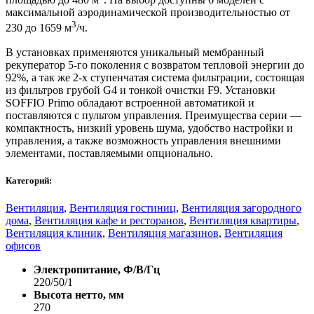
максимальной аэродинамической производительностью от
3
230 до 1659 м
/ч.
В установках применяются уникальный мембранный
рекуператор 5-го поколения с возвратом тепловой энергии до
92%, а так же 2-х ступенчатая система фильтрации, состоящая
из фильтров грубой G4 и тонкой очистки F9. Установки
SOFFIO Primo обладают встроенной автоматикой и
поставляются с пультом управления. Преимущества серии —
компактность, низкий уровень шума, удобство настройки и
управления, а также возможность управления внешними
элементами, поставляемыми опционально.
Категорий:
Вентиляция
,
Вентиляция гостиниц
,
Вентиляция загородного
дома
,
Вентиляция кафе и ресторанов
,
Вентиляция квартиры
,
Вентиляция клиник
,
Вентиляция магазинов
,
Вентиляция
офисов
Электропитание, Ф/В/Гц
220/50/1
Высота нетто, мм
270