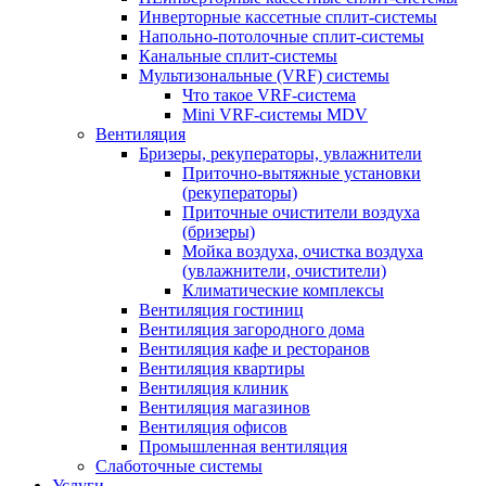
Инверторные кассетные сплит-системы
Напольно-потолочные сплит-системы
Канальные сплит-системы
Мультизональные (VRF) системы
Что такое VRF-система
Mini VRF-системы MDV
Вентиляция
Бризеры, рекуператоры, увлажнители
Приточно-вытяжные установки
(рекуператоры)
Приточные очистители воздуха
(бризеры)
Мойка воздуха, очистка воздуха
(увлажнители, очистители)
Климатические комплексы
Вентиляция гостиниц
Вентиляция загородного дома
Вентиляция кафе и ресторанов
Вентиляция квартиры
Вентиляция клиник
Вентиляция магазинов
Вентиляция офисов
Промышленная вентиляция
Слаботочные системы
Услуги