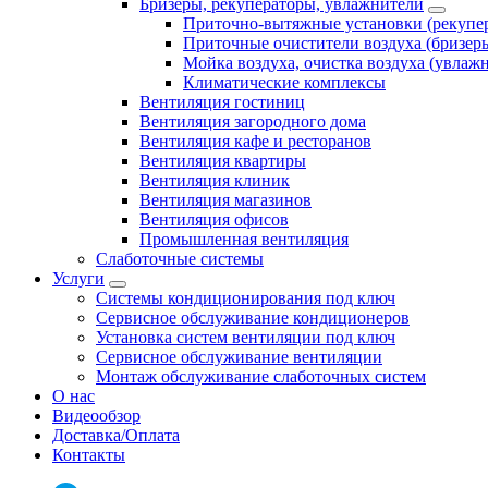
Бризеры, рекуператоры, увлажнители
Приточно-вытяжные установки (рекупе
Приточные очистители воздуха (бризер
Мойка воздуха, очистка воздуха (увлаж
Климатические комплексы
Вентиляция гостиниц
Вентиляция загородного дома
Вентиляция кафе и ресторанов
Вентиляция квартиры
Вентиляция клиник
Вентиляция магазинов
Вентиляция офисов
Промышленная вентиляция
Слаботочные системы
Услуги
Системы кондиционирования под ключ
Сервисное обслуживание кондиционеров
Установка систем вентиляции под ключ
Сервисное обслуживание вентиляции
Монтаж обслуживание слаботочных систем
О нас
Видеообзор
Доставка/Оплата
Контакты