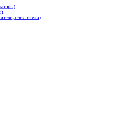
раторы)
ы)
нители, очистители)