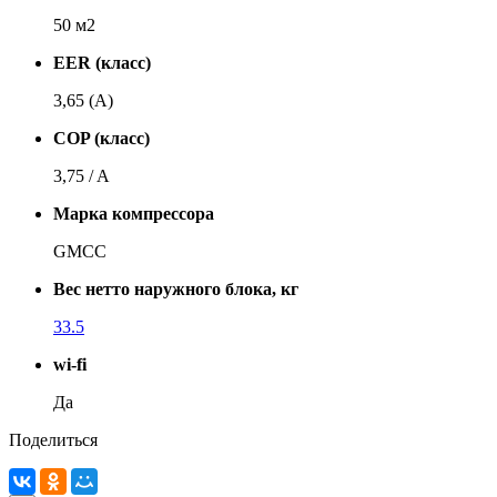
50 м2
EER (класс)
3,65 (A)
COP (класс)
3,75 / A
Марка компрессора
GMCC
Вес нетто наружного блока, кг
33.5
wi-fi
Да
Поделиться