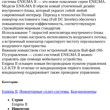
системы ENIGMA II — это новое поколение серии ENIGMA.
Модели ENIGMA II обрели новый утонченный дизайн
внутреннего блока, который украсит собой любой
современный интерьер. Переход к технологии Полный
инвертор постоянного тока (Full DC Inverter) обеспечил
повышенную энергоэффективность, соответствующую
строжайшим мировым стандартам.
Использование 7 скоростей вентилятора внутреннего блока
позволит тонко настроить интенсивность воздушного потока,
а встроенный ионизатор гарантирует чистоту персонального
воздушного пространства.
Важным новшеством стал встроенный модуль Вай-фай (Wi-
Fi)-управления — сплит-системой ENIGMA II можно
управлять при помощи мобильного устройства.
Enigma II оснащен новым беспроводным пультом управления
LZ-KTP. В отличие от кондиционеров первого поколения,
кондиционер поддерживает также проводное управление.
Категории:
Enigma II
,
Инверторные сплит-системы
,
Кондиционеры
Серия
Enigma II
Инвертор