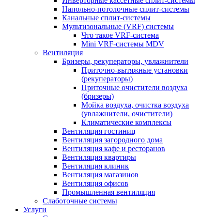
Инверторные кассетные сплит-системы
Напольно-потолочные сплит-системы
Канальные сплит-системы
Мультизональные (VRF) системы
Что такое VRF-система
Mini VRF-системы MDV
Вентиляция
Бризеры, рекуператоры, увлажнители
Приточно-вытяжные установки
(рекуператоры)
Приточные очистители воздуха
(бризеры)
Мойка воздуха, очистка воздуха
(увлажнители, очистители)
Климатические комплексы
Вентиляция гостиниц
Вентиляция загородного дома
Вентиляция кафе и ресторанов
Вентиляция квартиры
Вентиляция клиник
Вентиляция магазинов
Вентиляция офисов
Промышленная вентиляция
Слаботочные системы
Услуги