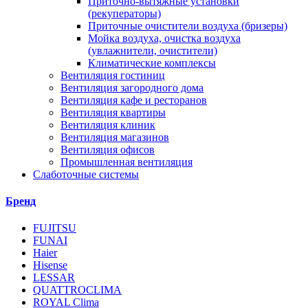
Приточно-вытяжные установки
(рекуператоры)
Приточные очистители воздуха (бризеры)
Мойка воздуха, очистка воздуха
(увлажнители, очистители)
Климатические комплексы
Вентиляция гостиниц
Вентиляция загородного дома
Вентиляция кафе и ресторанов
Вентиляция квартиры
Вентиляция клиник
Вентиляция магазинов
Вентиляция офисов
Промышленная вентиляция
Слаботочные системы
Бренд
FUJITSU
FUNAI
Haier
Hisense
LESSAR
QUATTROCLIMA
ROYAL Clima