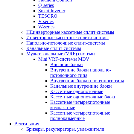
Q-series
Smart Inverter
TESORO
V-series
W-series
НЕинверторные кассетные сплит-системы
Инверторные кассетные сплит-системы
Напольно-потолочные сплит-системы
Канальные сплит-системы
Мультизональные (VRF) системы
Mini VRF-системы MDV
Внешние блоки
Внутренние блоки напольно-
потолочного типа
Внутренние блоки настенного типа
Канальные внутренние блоки
Кассетные однопоточные
Кассетные однопоточные блоки
Кассетные четырехпоточные
компактные
Кассетные четырехпоточные
полноразмерные
Вентиляция
Бризеры, рекуператоры, увлажнители