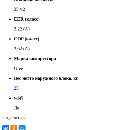
35 м2
EER (класс)
3,22 (A)
COP (класс)
3,62 (A)
Марка компрессора
Gree
Вес нетто наружного блока, кг
25
wi-fi
Да
Поделиться