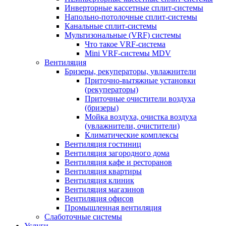
Инверторные кассетные сплит-системы
Напольно-потолочные сплит-системы
Канальные сплит-системы
Мультизональные (VRF) системы
Что такое VRF-система
Mini VRF-системы MDV
Вентиляция
Бризеры, рекуператоры, увлажнители
Приточно-вытяжные установки
(рекуператоры)
Приточные очистители воздуха
(бризеры)
Мойка воздуха, очистка воздуха
(увлажнители, очистители)
Климатические комплексы
Вентиляция гостиниц
Вентиляция загородного дома
Вентиляция кафе и ресторанов
Вентиляция квартиры
Вентиляция клиник
Вентиляция магазинов
Вентиляция офисов
Промышленная вентиляция
Слаботочные системы
Услуги